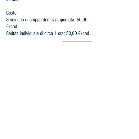
Costo
Seminario di gruppo di mezza giornata: 50,00
€/cad
Seduta individuale di circa 1 ora: 50,00 €/cad
Silvia Canzi
Allieva diretta di Bert e Sophie
Hellinger presso la Hellinger
Schule, è Costellatore Originale
Hellinger®, diplomata nel 2016
in Costellazioni Famigliari e
Sistemiche secondo il metodo
Hellinger®Sciencia presso
l'Università Europea Jean Monet
a Bruxelles. Conduce da alcuni
anni seminari di Costellazioni,
sia di gruppo sia individuali.
Laureata in Architettura, libera
professionista collabora con
molte società in ambito