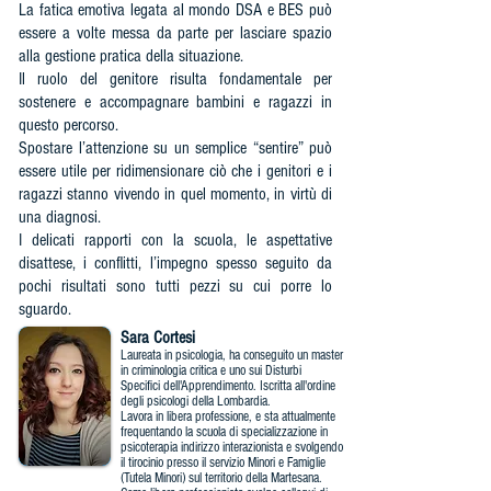
La fatica emotiva legata al mondo DSA e BES può
essere a volte messa da parte per lasciare spazio
alla gestione pratica della situazione.
Il ruolo del genitore risulta fondamentale per
sostenere e accompagnare bambini e ragazzi in
questo percorso.
Spostare l’attenzione su un semplice “sentire” può
essere utile per ridimensionare ciò che i genitori e i
ragazzi stanno vivendo in quel momento, in virtù di
una diagnosi.
I delicati rapporti con la scuola, le aspettative
disattese, i conflitti, l’impegno spesso seguito da
pochi risultati sono tutti pezzi su cui porre lo
sguardo.
Sara Cortesi
Laureata in psicologia, ha conseguito un master
in criminologia critica e uno sui Disturbi
Specifici dell'Apprendimento. Iscritta all'ordine
degli psicologi della Lombardia.
Lavora in libera professione, e sta attualmente
frequentando la scuola di specializzazione in
psicoterapia indirizzo interazionista e svolgendo
il tirocinio presso il servizio Minori e Famiglie
(Tutela Minori) sul territorio della Martesana.