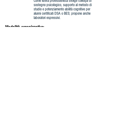
Come libera professionista svolge colloqui di
sostegno psicologico, supporto al metodo di
studio e potenziamento abilità cognitive per
alunni certificati DSA o BES; propone anche
laboratori espressivi.
Modalità organizzative
:
Il seminario è aperto a tutti, non è necessario alcun
pre-requisito.
Il costo è di 15 €.
P
er iscriversi occorre inviare una mail a
milanocorsi@hotmail.it
con i propri dati ed
effettuare il pagamento entro il 17 gennaio
tramite:
- bonifico intestato ad Associazione Afrodite (iban:
IT34Y0200833470000103248419). Inserire
nella causale del bonifico “Emozioni e DSA
+
Cognome e Nome dell’iscritto”
- Paypal, con il pulsante qui sotto.
Associazione Culturale Afrodite - via
Campo dei Fiori 23, Novate M.se