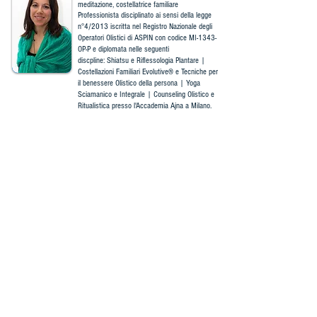
meditazione, costellatrice familiare
Professionista disciplinato ai sensi
della legge
n°4/2013 iscritta nel Registro Nazionale degli
Operatori Olistici di ASPIN con codice MI-1343-
OP-P e diplomata nelle seguenti
discpline
:
Shiatsu e Riflessologia Plantare |
Costellazioni Familiari Evolutive® e Tecniche per
il benessere Olistico della persona | Yoga
Sciamanico e Integrale | Counseling Olistico e
Ritualistica presso l'Accademia Ajna a Milano.
Modalità organizzative
:
Il seminario è aperto a tutti, non è necessario alcun
pre-requisito.
Il costo è di 15 €.
P
er iscriversi occorre inviare una mail a
milanocorsi@hotmail.it
con i propri dati ed
effettuare il pagamento entro il 14 marzo
tramite:
- bonifico intestato ad Associazione Afrodite (iban:
IT34Y0200833470000103248419). Inserire
nella causale del bonifico “Ritrova il tuo equilibrio
+
Cognome e Nome dell’iscritto”
- Paypal, con il pulsante qui sotto.