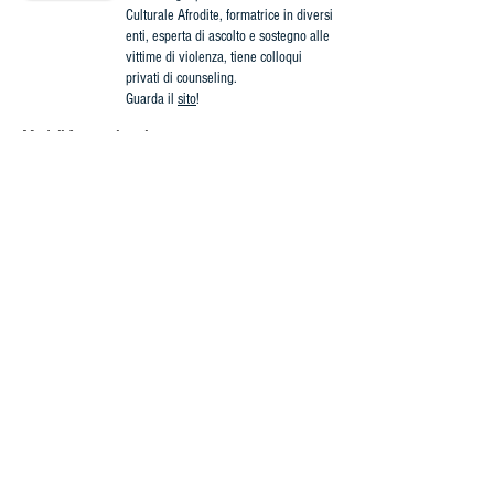
Culturale Afrodite, formatrice in diversi
enti, esperta di ascolto e sostegno alle
vittime di violenza, tiene colloqui
privati di counseling.
Guarda il
sito
!
Modalità organizzative
:
Il seminario è aperto a tutti.
Il costo è di 15 €.
P
er iscriversi occorre inviare una mail a
milanocorsi@hotmail.it
con i propri dati ed
effettuare il pagamento entro il 20
novembre
tramite:
- bonifico intestato ad Associazione Afrodite
(iban: IT34Y0200833470000103248419).
Inserire nella causale del bonifico “Seminario
Sensi di colpa + Cognome e Nome dell’iscritto”
- Paypal, con il pulsante qui sotto.