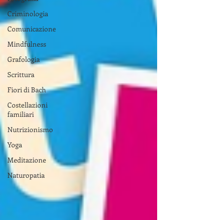
Criminologia
Comunicazione
Mindfulness
Grafologia
Scrittura
Fiori di Bach
Costellazioni
familiari
Nutrizionismo
Yoga
Meditazione
Naturopatia