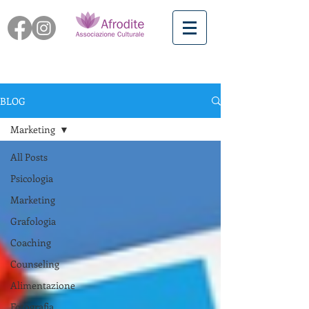
BLOG
Marketing
All Posts
Psicologia
Marketing
Grafologia
Coaching
Counseling
Alimentazione
Fotografia